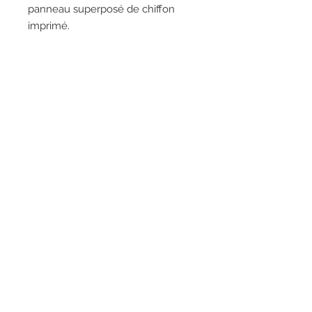
panneau superposé de chiffon
imprimé.
100% Polyester
RESEAUX SOCIAUX
S'inscrire à la newsletter