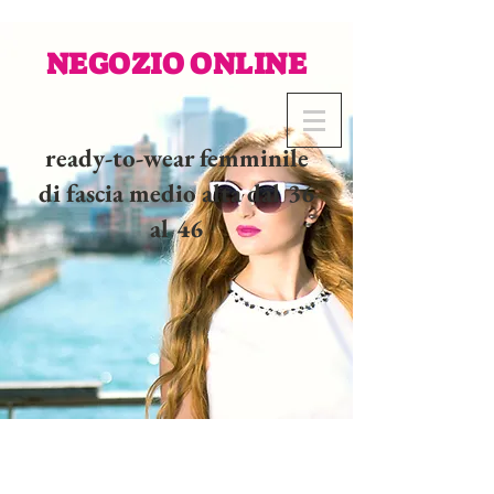
NEGOZIO ONLINE
ready-to-wear femminile
di fascia medio alta dal 36
al 46
02 32 37 53 23 - 48
rue
Joséphine, 27000 Evreux