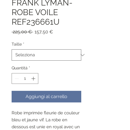
FRANK LYMAN-
ROBE VOILE
REF236661U
Prezzo
Prezzo
 225,00 € 
157,50 €
regolare
scontato
Taille
*
Quantità
*
Aggiungi al carrello
Robe imprimée fleurie de couleur
bleu et jaune vif. La robe en
dessous est unie en royal avec un