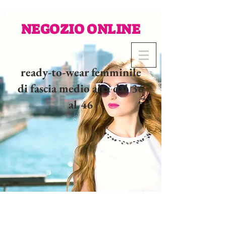
NEGOZIO ONLINE
ready-to-wear femminile
di fascia medio alta dal 36
al 46
02 32 37 53 23 - 48
rue
Joséphine, 27000 Evreux