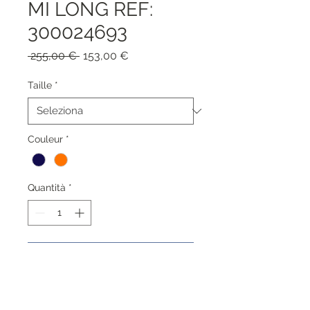
MI LONG REF:
300024693
Prezzo
Prezzo
 255,00 € 
153,00 €
regolare
scontato
Taille
*
Couleur
*
Quantità
*
Aggiungi al carrello