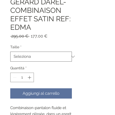
GERARD DAREL-
COMBINAISON
EFFET SATIN REF:
EDMA
Prezzo
Prezzo
 295,00 € 
177,00 €
regolare
scontato
Taille
*
Quantità
*
Aggiungi al carrello
Combinaison-pantalon fluide et
légèrement plissée, dans un esprit