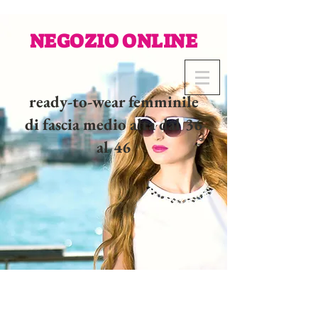
NEGOZIO ONLINE
ready-to-wear femminile
di fascia medio alta dal 36
al 46
02 32 37 53 23 - 48
rue
Joséphine, 27000 Evreux