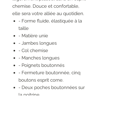
chemise. Douce et confortable,
elle sera votre alliée au quotidien.
- Forme fluide, élastiquée à la
taille
- Matière unie
- Jambes longues
- Col chemise
- Manches longues
- Poignets boutonnés
- Fermeture boutonnée, cinq
boutons esprit corne.
- Deux poches boutonnées sur
la poitrine
- Empiècement en haut du dos
- Plis et fente boutonnée en
bas des manches
- Smocks élastiqués à la taille