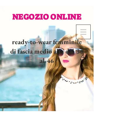
NEGOZIO ONLINE
ready-to-wear femminile
di fascia medio alta dal 36
al 46
02 32 37 53 23 - 48
rue
Joséphine, 27000 Evreux