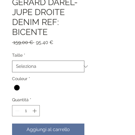
GERARD DAREL-
JUPE DROITE
DENIM REF:
BICENTE
Prezzo
Prezzo
 159,00 € 
95,40 €
regolare
scontato
Taille
*
Couleur
*
Quantità
*
Aggiungi al carrello