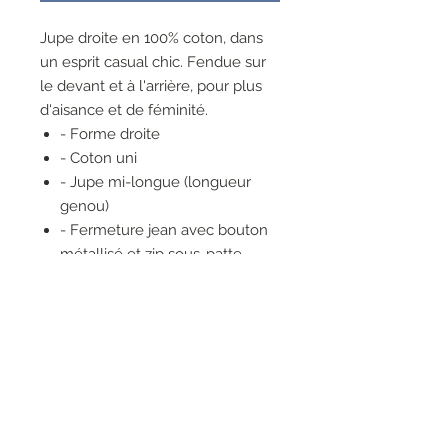
Jupe droite en 100% coton, dans
un esprit casual chic. Fendue sur
le devant et à l'arrière, pour plus
d'aisance et de féminité.
- Forme droite
- Coton uni
- Jupe mi-longue (longueur
genou)
- Fermeture jean avec bouton
métallisé et zip sous-patte
- Modèle cinq poches
- Fente sur le devant et à
l'arrière
- Finitions denim : rivets
métalliques et doubles
surpiqûres ton sur ton
- Ceinture montée à passants