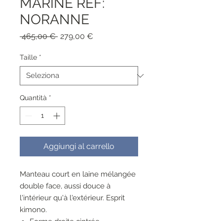
MARINE REF:
NORANNE
Prezzo
Prezzo
 465,00 € 
279,00 €
regolare
scontato
Taille
*
Quantità
*
Aggiungi al carrello
Manteau court en laine mélangée
double face, aussi douce à
l'intérieur qu'à l'extérieur. Esprit
kimono.