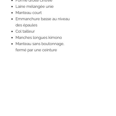
Forme droite cintrée
Laine mélangée unie
Manteau court
Emmanchure basse au niveau
des épaules
Col tailleur
Manches longues kimono
Manteau sans boutonnage,
fermé par une ceinture
amovible
Poches latérales dans le
prolongement de la couture
Coutures plates ton sur ton
Manteau réalisé avec un
assemblage de matières
recylées