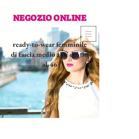
NEGOZIO ONLINE
ready-to-wear femminile
di fascia medio alta dal 36
al 46
02 32 37 53 23 - 48
rue
Joséphine, 27000 Evreux