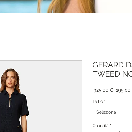
GERARD D
TWEED NOI
Prezzo
 325,00 € 
195,00
regolar
Taille
*
Seleziona
Quantità
*