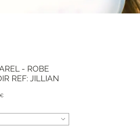
AREL - ROBE
R REF: JILLIAN
Prezzo
 €
e
scontato