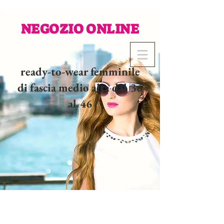
NEGOZIO ONLINE
ready-to-wear femminile
di fascia medio alta dal 36
al 46
02 32 37 53 23 - 48
rue
Joséphine, 27000 Evreux