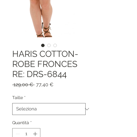
HARIS COTTON-
ROBE FRONCES
RE: DRS-6844
Prezzo
Prezzo
 129,00 € 
77,40 €
regolare
scontato
Taille
*
Quantità
*