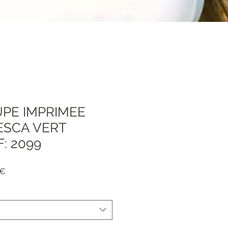
JUPE IMPRIMEE
ESCA VERT
: 2099
Prezzo
 €
e
scontato