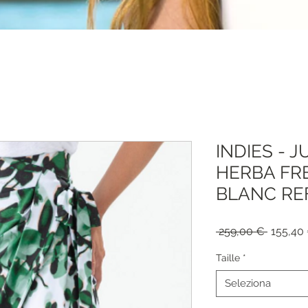
INDIES - 
HERBA FR
BLANC REF
Prezzo
 259,00 € 
155,40
regolar
Taille
*
Seleziona