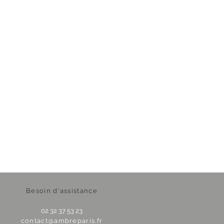
Besoin d'assistance
02 32 37 53 23
contact@ambreparis.fr