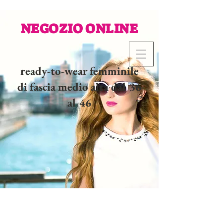
NEGOZIO ONLINE
ready-to-wear femminile
di fascia medio alta dal 36
al 46
02 32 37 53 23 - 48
rue
Joséphine, 27000 Evreux