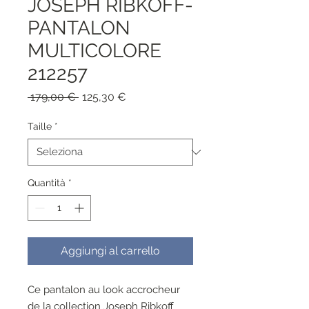
JOSEPH RIBKOFF-
PANTALON
MULTICOLORE
212257
Prezzo
Prezzo
 179,00 € 
125,30 €
regolare
scontato
Taille
*
Quantità
*
Aggiungi al carrello
Ce pantalon au look accrocheur
de la collection Joseph Ribkoff