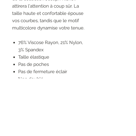
attirera l'attention à coup sûr. La
taille haute et confortable épouse
vos courbes, tandis que le motif
multicolore dynamise votre tenue.
76% Viscose Rayon, 21% Nylon,
3% Spandex
Taille élastique
Pas de poches
Pas de fermeture éclair
Non doublé
ajusté
Rayures
Ajusté
Le mannequin fait 5'10"/178 cm
et porte une taille 6.
Longueur d'entrejambe
approximative (taille 12):