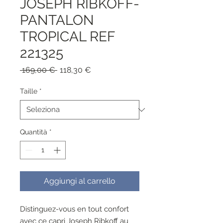
JOSEPH RIBKOFF-
PANTALON
TROPICAL REF
221325
Prezzo
Prezzo
 169,00 € 
118,30 €
regolare
scontato
Taille
*
Quantità
*
Aggiungi al carrello
Distinguez-vous en tout confort
avec ce capri Joseph Ribkoff au