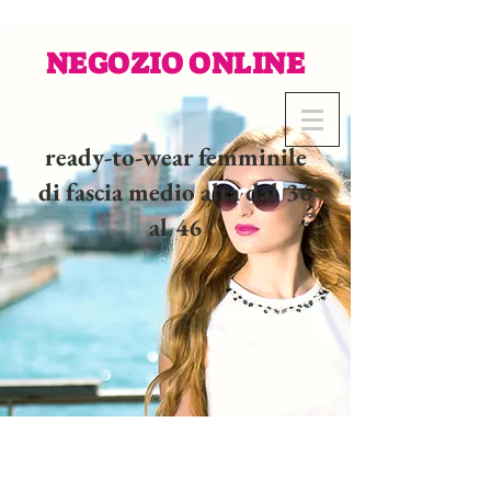
NEGOZIO ONLINE
ready-to-wear femminile
di fascia medio alta dal 36
al 46
02 32 37 53 23 - 48
rue
Joséphine, 27000 Evreux