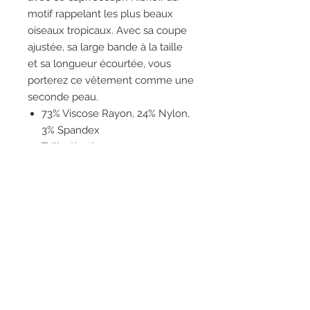
motif rappelant les plus beaux
oiseaux tropicaux. Avec sa coupe
ajustée, sa large bande à la taille
et sa longueur écourtée, vous
porterez ce vêtement comme une
seconde peau.
73% Viscose Rayon, 24% Nylon,
3% Spandex
Taille élastique
Pas de poches
Pas de fermeture éclair
Non doublé
Floraux
Le mannequin fait 5'10"/178 cm
et porte une taille 6.