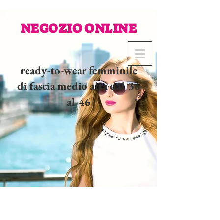
NEGOZIO ONLINE
ready-to-wear femminile
di fascia medio alta dal 36
al 46
02 32 37 53 23 - 48
rue
Joséphine, 27000 Evreux