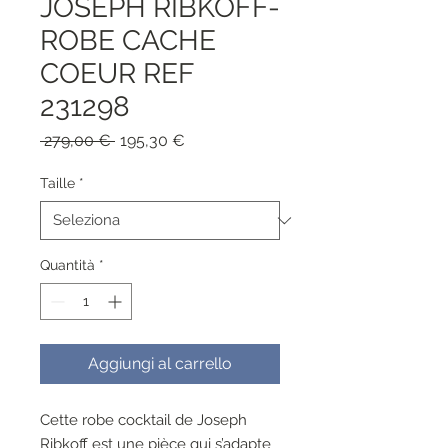
JOSEPH RIBKOFF-
ROBE CACHE
COEUR REF
231298
Prezzo
Prezzo
 279,00 € 
195,30 €
regolare
scontato
Taille
*
Quantità
*
Aggiungi al carrello
Cette robe cocktail de Joseph
Ribkoff est une pièce qui s’adapte