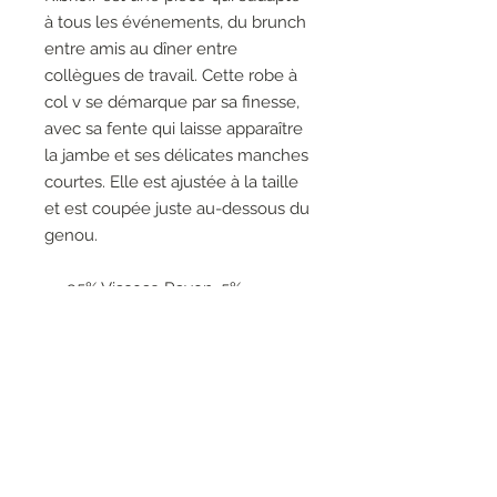
à tous les événements, du brunch
entre amis au dîner entre
collègues de travail. Cette robe à
col v se démarque par sa finesse,
avec sa fente qui laisse apparaître
la jambe et ses délicates manches
courtes. Elle est ajustée à la taille
et est coupée juste au-dessous du
genou.
95% Viscose Rayon, 5%
Spandex
Pas de poches
Pas de fermeture éclair
Le mannequin fait 5'9"/175 cm
et porte une taille 6.
Longueur approximative (taille
12) : 44" - 112 cm