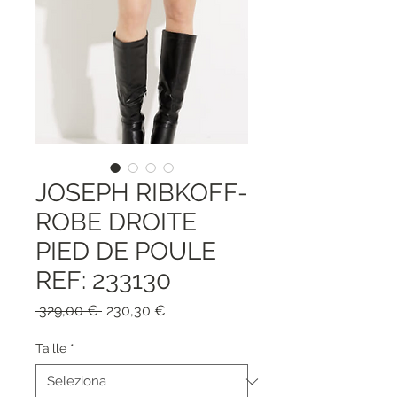
JOSEPH RIBKOFF-
ROBE DROITE
PIED DE POULE
REF: 233130
Prezzo
Prezzo
 329,00 € 
230,30 €
regolare
scontato
Taille
*