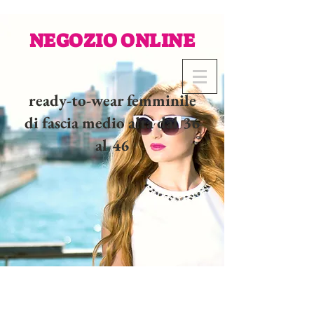
NEGOZIO ONLINE
ready-to-wear femminile
di fascia medio alta dal 36
al 46
02 32 37 53 23 - 48
rue
Joséphine, 27000 Evreux