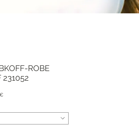
IBKOFF-ROBE
 231052
Prezzo
 €
e
scontato