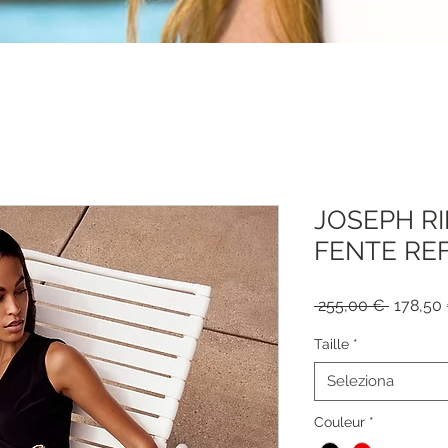
JOSEPH R
FENTE REF
Prezzo
 255,00 € 
178,50
regolar
Taille
*
Seleziona
Couleur
*