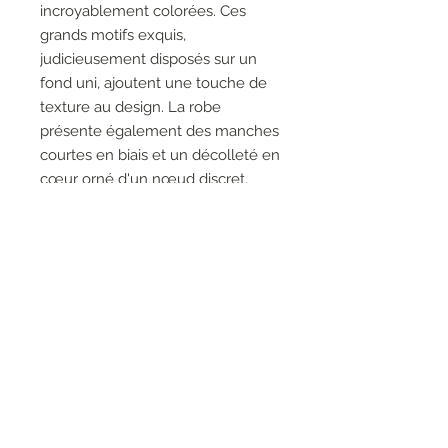
incroyablement colorées. Ces
grands motifs exquis,
judicieusement disposés sur un
fond uni, ajoutent une touche de
texture au design. La robe
présente également des manches
courtes en biais et un décolleté en
cœur orné d'un nœud discret,
ajoutant une touche d'élégance
discrète.
95 % polyester 5 % élasthanne
FABRIQUÉ AU CANADA