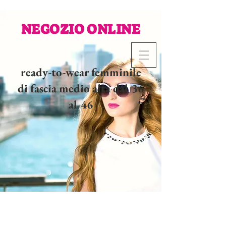
NEGOZIO ONLINE
ready-to-wear femminile
di fascia medio alta dal 36
al 46
02 32 37 53 23 - 48
rue
Joséphine, 27000 Evreux