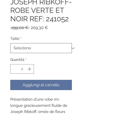
JOSEPH RIBKOFF-
ROBE VERTE ET
NOIR REF: 241052
Prezzo
Prezzo
 299,00 € 
209,30 €
regolare
scontato
Taille
*
Quantità
*
Aggiungi al carrello
Présentation d'une robe mi-
longue gracieusement fluide de
Joseph Ribkoff, ornée de fleurs