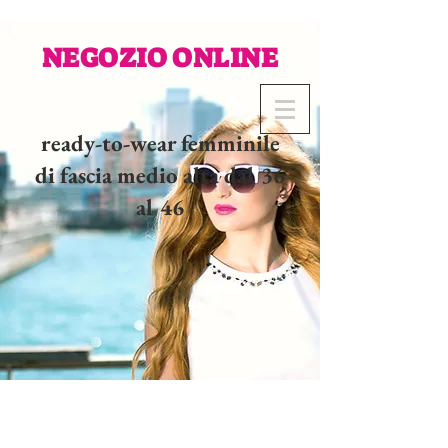
NEGOZIO ONLINE
ready-to-wear femminile
di fascia medio alta dal 36
al 46
02 32 37 53 23 - 48
rue
Joséphine, 27000 Evreux