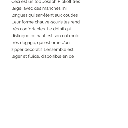
Ceci est un top Joseph Ribkoff très
large, avec des manches mi
longues qui s’arrêtent aux coudes.
Leur forme chauve-souris les rend
très confortables. Le détail qui
distingue ce haut est son col roulé
très dégagé, qui est orné d’un
zipper décoratif. L’ensemble est
léger et fluide, disponible en de
nombreux coloris.
96% Polyester, 4% Spandex
Le mannequin fait 5'9"/175 cm
et porte une taille 6.
Longueur approximative (taille
12) : 27" - 69 cm