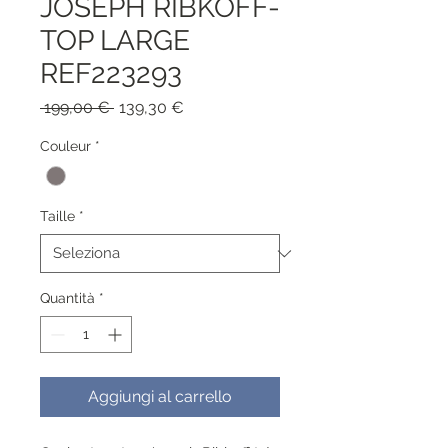
JOSEPH RIBKOFF-
TOP LARGE
REF223293
Prezzo
Prezzo
 199,00 € 
139,30 €
regolare
scontato
Couleur
*
Taille
*
Quantità
*
Aggiungi al carrello