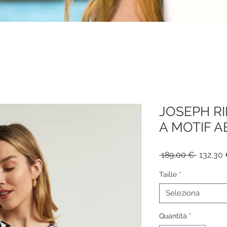
JOSEPH R
A MOTIF A
Prezzo
 189,00 € 
132,30
regolar
Taille
*
Seleziona
Quantità
*