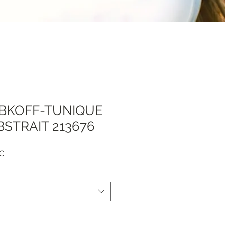
IBKOFF-TUNIQUE
BSTRAIT 213676
Prezzo
 €
e
scontato