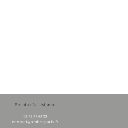
Besoin d'assistance
02 32 37 53 23
contact@ambreparis.fr