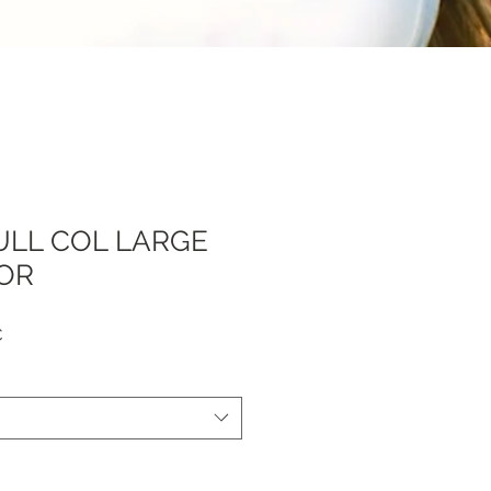
ULL COL LARGE
OR
Prezzo
€
e
scontato