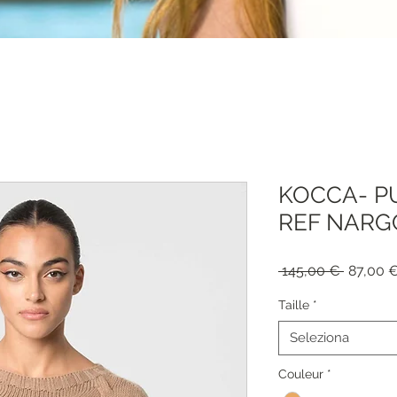
KOCCA- P
REF NARG
Prezzo
 145,00 € 
87,00 
regolar
Taille
*
Seleziona
Couleur
*