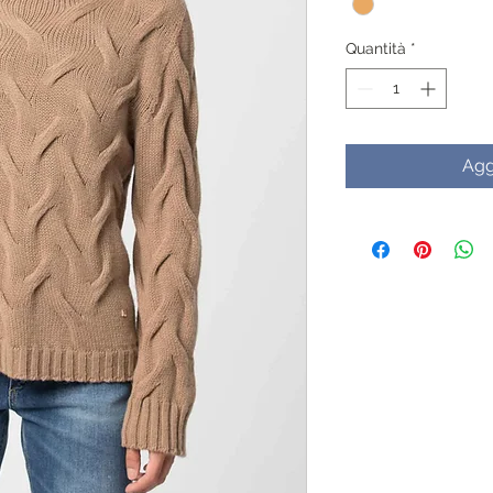
Quantità
*
Agg