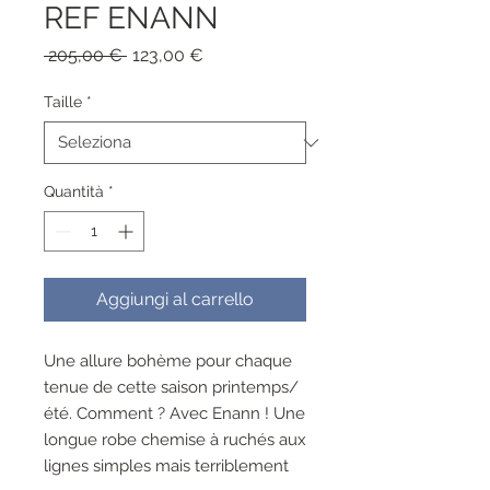
REF ENANN
Prezzo
Prezzo
 205,00 € 
123,00 €
regolare
scontato
Taille
*
Quantità
*
Aggiungi al carrello
Une allure bohème pour chaque
tenue de cette saison printemps/
été. Comment ? Avec Enann ! Une
longue robe chemise à ruchés aux
lignes simples mais terriblement