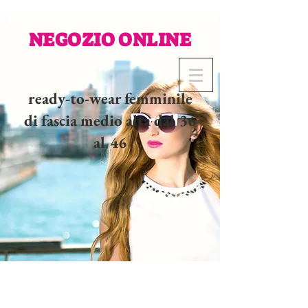
NEGOZIO ONLINE
ready-to-wear femminile
di fascia medio alta dal 36
al 46
02 32 37 53 23 - 48
rue
Joséphine, 27000 Evreux