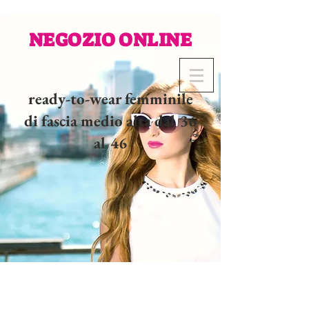
NEGOZIO ONLINE
ready-to-wear femminile
di fascia medio alta dal 36
al 46
02 32 37 53 23 - 48
rue
Joséphine, 27000 Evreux