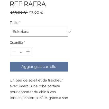
REF RAERA
Prezzo
Prezzo
 155,00 € 
93,00 €
regolare
scontato
Taille
*
Quantità
*
Aggiungi al carrello
Un peu de soleil et de fraîcheur
avec Raera : une robe parfaite
pour apporter du chic à vos
tenues printemps/été, grâce à son
haut style t-shirt marin et à sa jupe