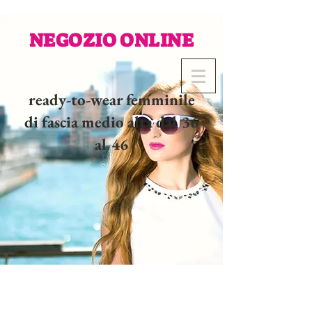
NEGOZIO ONLINE
ready-to-wear femminile
di fascia medio alta dal 36
al 46
02 32 37 53 23 - 48
rue
Joséphine, 27000 Evreux