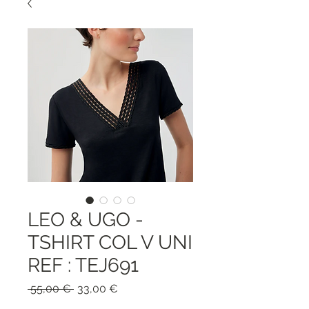
LEO & UGO -
TSHIRT COL V UNI
REF : TEJ691
Prezzo
Prezzo
 55,00 € 
33,00 €
regolare
scontato