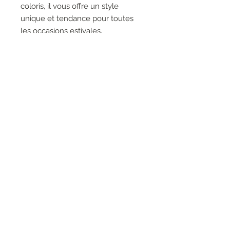
coloris, il vous offre un style
unique et tendance pour toutes
les occasions estivales.
DÉTAILS DU PRODUIT
RESEAUX SOCIAUX
S'inscrire à la newsletter