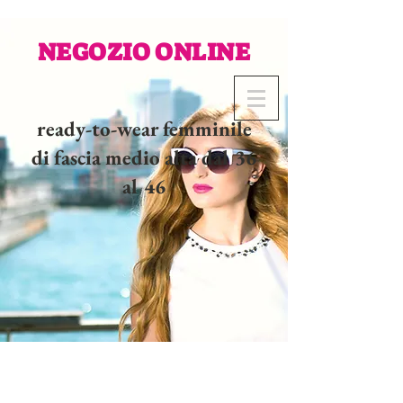
NEGOZIO ONLINE
ready-to-wear femminile
di fascia medio alta dal 36
al 46
02 32 37 53 23 - 48
rue
Joséphine, 27000 Evreux