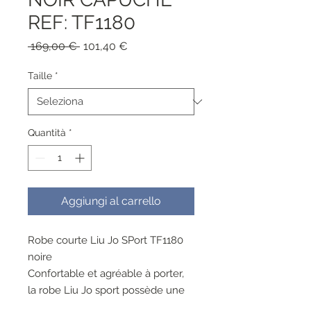
REF: TF1180
Prezzo
Prezzo
 169,00 € 
101,40 €
regolare
scontato
Taille
*
Quantità
*
Aggiungi al carrello
Robe courte Liu Jo SPort TF1180
noire
Confortable et agréable à porter,
la robe Liu Jo sport possède une
capuche avec cordon de serrage,