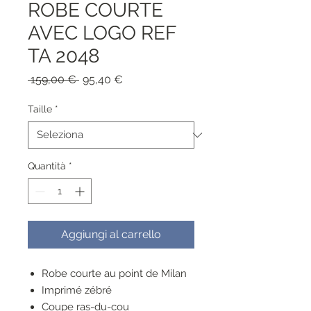
ROBE COURTE
AVEC LOGO REF
TA 2048
Prezzo
Prezzo
 159,00 € 
95,40 €
regolare
scontato
Taille
*
Quantità
*
Aggiungi al carrello
Robe courte au point de Milan
Imprimé zébré
Coupe ras-du-cou