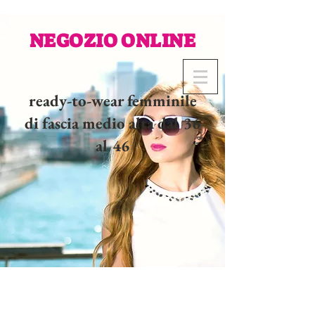
NEGOZIO ONLINE
ready-to-wear femminile
di fascia medio alta dal 36
al 46
02 32 37 53 23 - 48
rue
Joséphine, 27000 Evreux