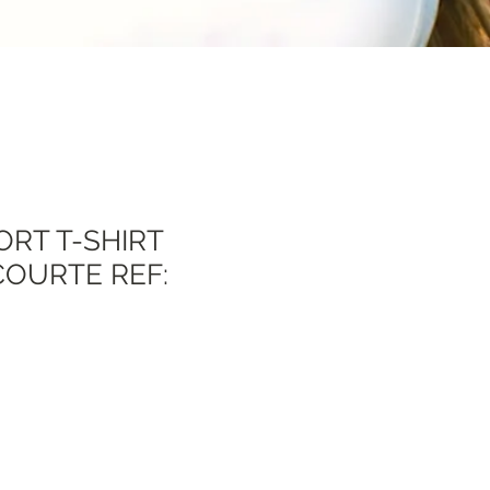
ORT T-SHIRT
OURTE REF:
Prezzo
scontato