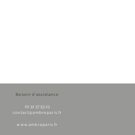
Besoin d'assistance
02 32 37 53 23
contact@ambreparis.fr
www.ambreparis.fr