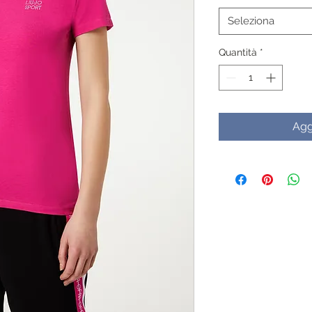
Seleziona
Quantità
*
Agg