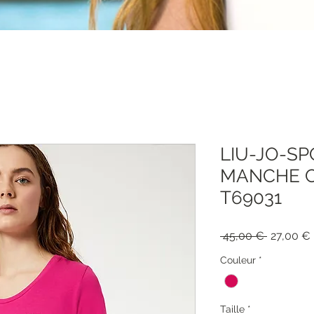
LIU-JO-SP
MANCHE C
T69031
Prezzo
 45,00 € 
27,00 €
regolare
Couleur
*
Taille
*