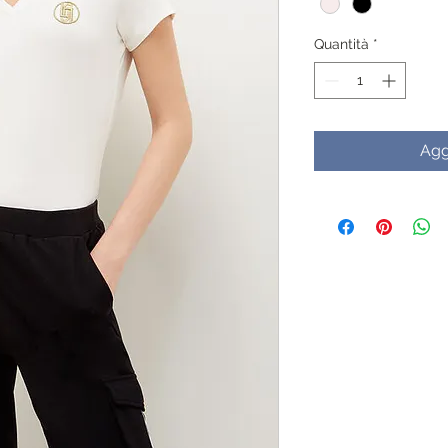
Quantità
*
Agg