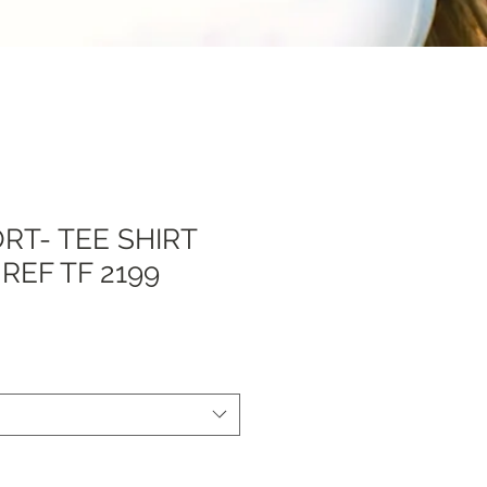
ORT- TEE SHIRT
REF TF 2199
Prezzo
scontato