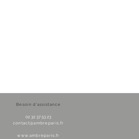
Besoin d'assistance
02 32 37 53 23
contact@ambreparis.fr
www.ambreparis.fr