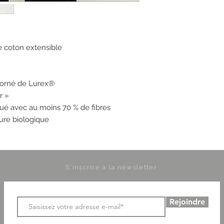
e coton extensible
t orné de Lurex®
r »
iqué avec au moins 70 % de fibres
ture biologique
S'inscrire à la newsletter
Rejoindre