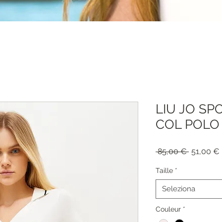
LIU JO SP
COL POLO 
Prezzo
 85,00 € 
51,00 €
regolare
Taille
*
Seleziona
Couleur
*