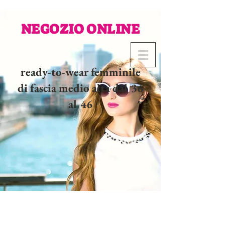
NEGOZIO ONLINE
ready-to-wear femminile
di fascia medio alta dal 36
al 46
02 32 37 53 23 - 48
rue
Joséphine, 27000 Evreux