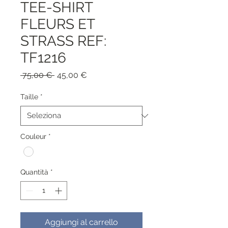
TEE-SHIRT
FLEURS ET
STRASS REF:
TF1216
Prezzo
Prezzo
 75,00 € 
45,00 €
regolare
scontato
Taille
*
Couleur
*
Quantità
*
Aggiungi al carrello