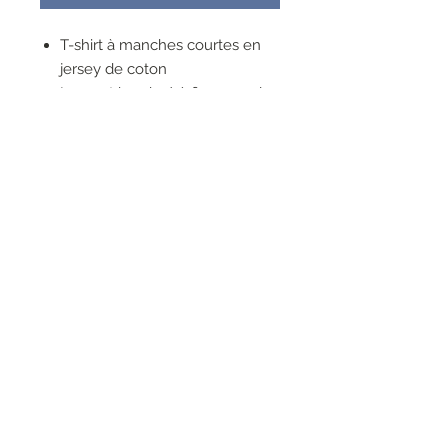
T-shirt à manches courtes en
jersey de coton
Logo et imprimé à fleurs sur le
devant
Strass appliqués
Composition :
96 % coton, 4 % élasthanne
RESEAUX SOCIAUX
S'inscrire à la newsletter