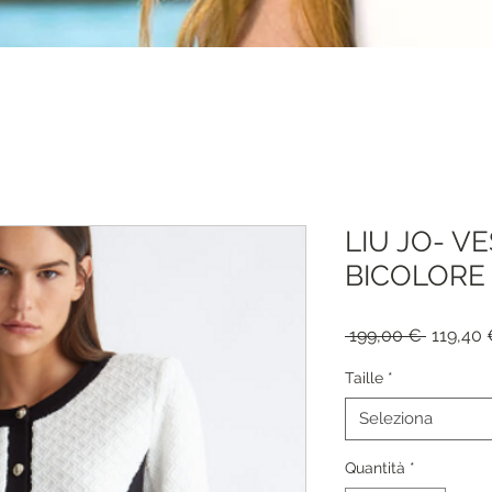
LIU JO- V
BICOLORE 
Prezzo
 199,00 € 
119,40
regolar
Taille
*
Seleziona
Quantità
*