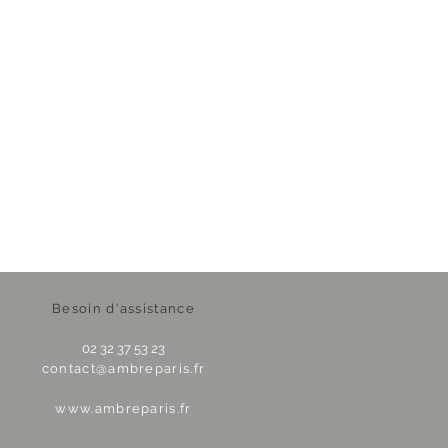
Besoin d'assistance
02 32 37 53 23
contact@ambreparis.fr
www.ambreparis.fr