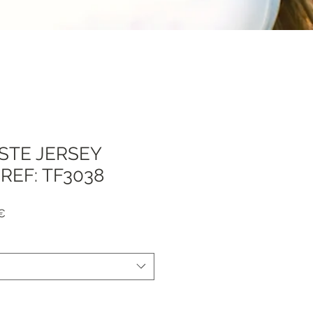
ESTE JERSEY
REF: TF3038
Prezzo
 €
e
scontato