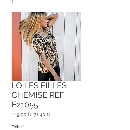
LO LES FILLES
CHEMISE REF
E21055
Prezzo
Prezzo
 119,00 € 
71,40 €
regolare
scontato
Taille
*