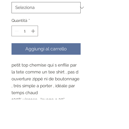
Quantità
*
Aggiungi al carrello
petit top chemise qui s enfile par
la tete comme un tee shirt , pas d
ouverture zippé ni de boutonnage
, trés simple a porter , idéale par
temps chaud
100% viscose , lavage a 30°
repassage superflu