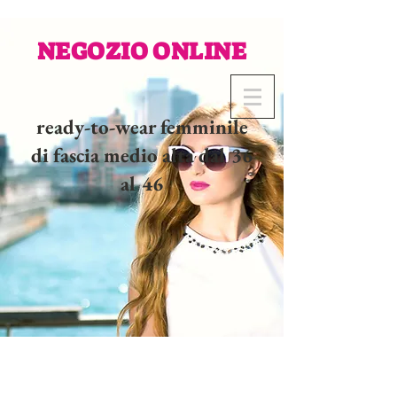
NEGOZIO ONLINE
ready-to-wear femminile
di fascia medio alta dal 36
al 46
02 32 37 53 23 - 48
rue
Joséphine, 27000 Evreux