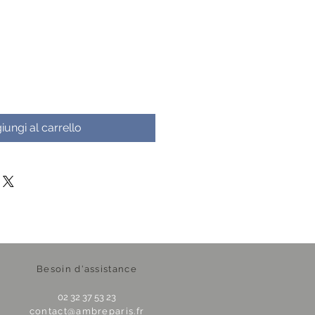
iungi al carrello
Besoin d'assistance
02 32 37 53 23
contact@ambreparis.fr