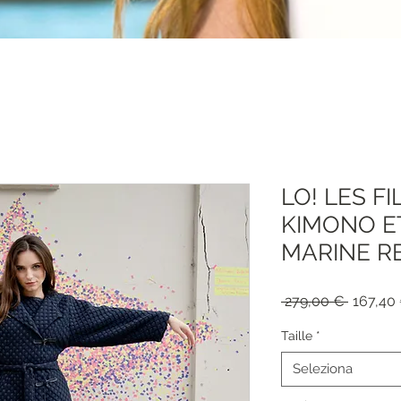
LO! LES F
KIMONO 
MARINE RE
Prezzo
 279,00 € 
167,40
regolar
Taille
*
Seleziona