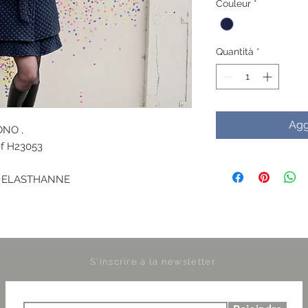
Couleur
*
Quantità
*
Agg
MONO ,
ef H23053
% ELASTHANNE
S'inscrire à la newsletter