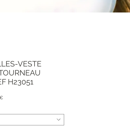
ILLES-VESTE
ETOURNEAU
F H23051
Prezzo
 €
e
scontato