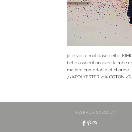
jolie veste matelasée effet KI
belle association avec la robe r
matière confortable et chaude
77%POLYESTER 21% COTON 2
RESEAUX SOCIAUX