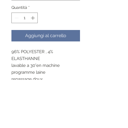
Quantità
*
Aggiungi al carrello
96% POLYESTER , 4%
ELASTHANNE
lavable a 30°en machine
programme laine
repassage doux
RESEAUX SOCIAUX