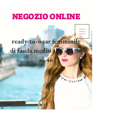
NEGOZIO ONLINE
ready-to-wear femminile
di fascia medio alta dal 36
al 46
02 32 37 53 23 - 48
rue
Joséphine, 27000 Evreux