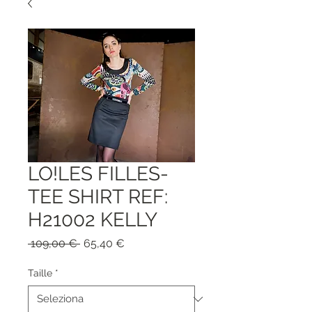
LO!LES FILLES-
TEE SHIRT REF:
H21002 KELLY
Prezzo
Prezzo
 109,00 € 
65,40 €
regolare
scontato
Taille
*