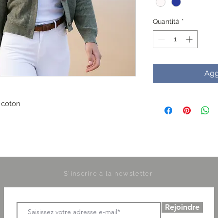
Quantità
*
Agg
% coton
S'inscrire à la newsletter
Rejoindre