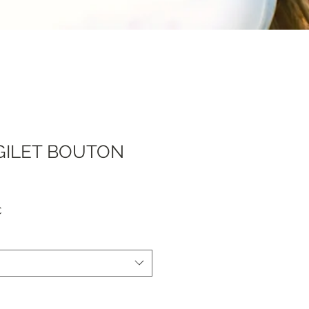
GILET BOUTON
Prezzo
€
scontato