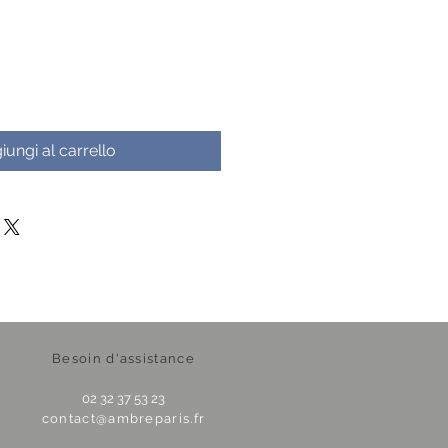
iungi al carrello
Besoin d'assistance
02 32 37 53 23
contact@ambreparis.fr