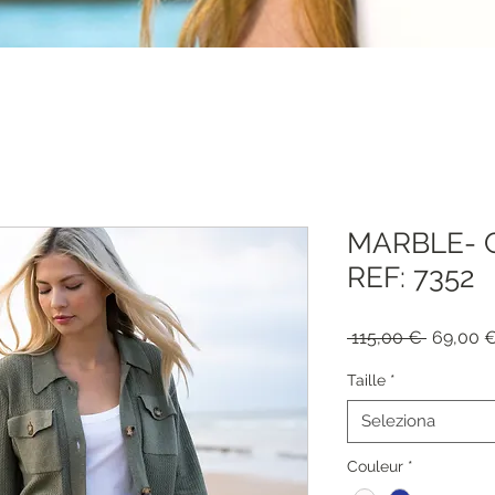
MARBLE- 
REF: 7352
Prezzo
 115,00 € 
69,00 
regolare
Taille
*
Seleziona
Couleur
*