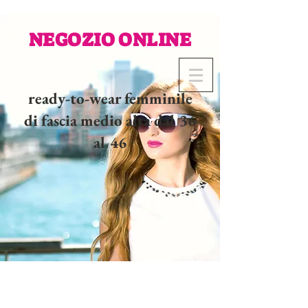
NEGOZIO ONLINE
ready-to-wear femminile
di fascia medio alta dal 36
al 46
02 32 37 53 23 - 48
rue
Joséphine, 27000 Evreux