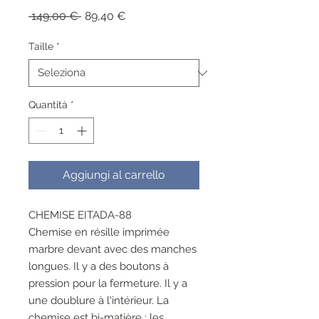
Prezzo
Prezzo
 149,00 € 
89,40 €
regolare
scontato
Taille
*
Quantità
*
Aggiungi al carrello
CHEMISE EITADA-88
Chemise en résille imprimée
marbre devant avec des manches
longues. Il y a des boutons à
pression pour la fermeture. Il y a
une doublure à l'intérieur. La
chemise est bi-matière : les