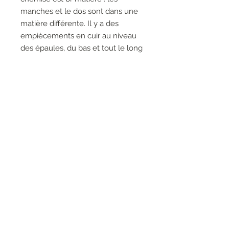
manches et le dos sont dans une
matière différente. Il y a des
empiècements en cuir au niveau
des épaules, du bas et tout le long
des boutons. Il y a une bande au
dos avec l'inscription "MCP".
Portez la comme une veste ou
une chemise.
Longueur T1 : 52 cm
RESEAUX SOCIAUX