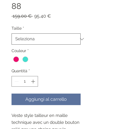
88
Prezzo
Prezzo
 159,00 € 
95,40 €
regolare
scontato
Taille
*
Couleur
*
Quantità
*
Aggiungi al carrello
Veste style tailleur en maille
technique avec un double bouton