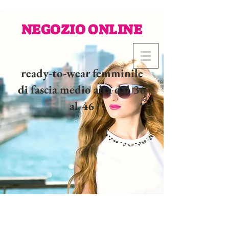
NEGOZIO ONLINE
ready-to-wear femminile
di fascia medio alta dal 36
al 46
02 32 37 53 23 - 48
rue
Joséphine, 27000 Evreux