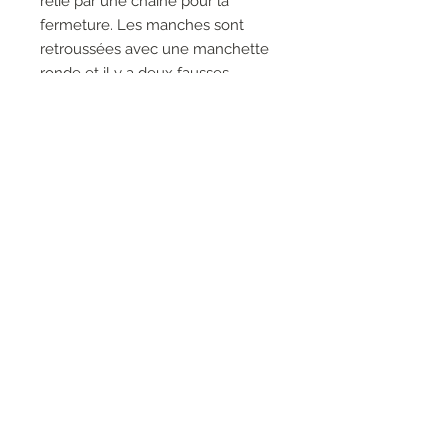
relié par une chaine pour la
fermeture. Les manches sont
retroussées avec une manchette
ronde et il y a deux fausses
poches à l'avant.
Adoptez cette veste très chic qui
habillera vos tenues.
Longueur T1 : 61 cm
RESEAUX SOCIAUX
S'inscrire à la newsletter