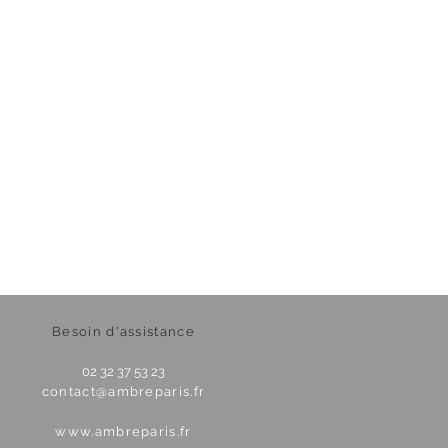
Besoin d'assistance
02 32 37 53 23
contact@ambreparis.fr
www.ambreparis.fr