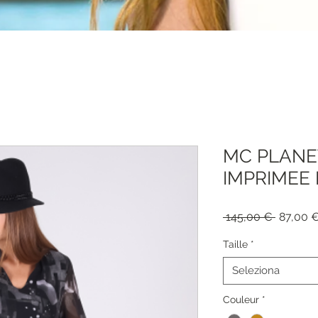
MC PLANE
IMPRIMEE R
Prezzo
 145,00 € 
87,00 
regolar
Taille
*
Seleziona
Couleur
*