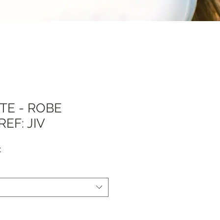
TE - ROBE
EF: JIV
Prezzo
€
e
scontato