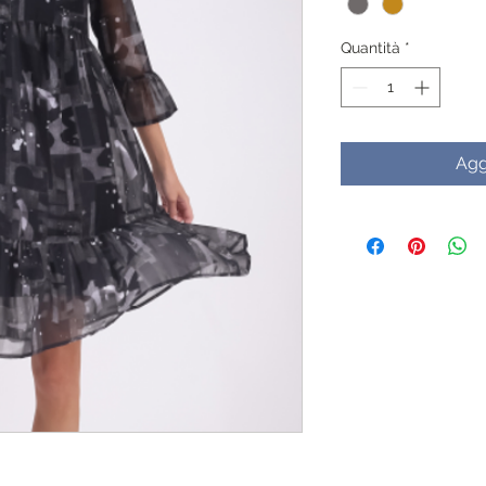
Quantità
*
Agg