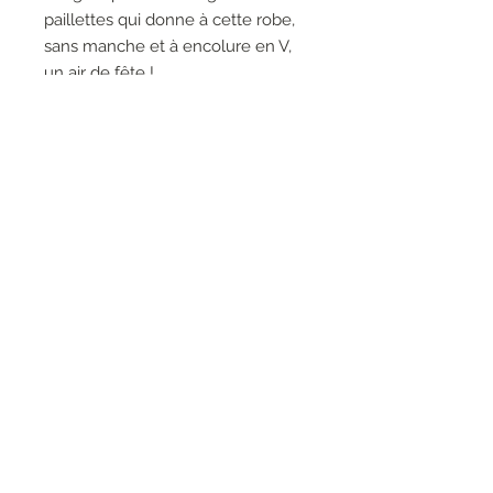
paillettes qui donne à cette robe,
sans manche et à encolure en V,
un air de fête !
•LAVAGE ET REPASSAGE SUR
ENVERS
•MACHINE WASH 30 °
•100% Polyester
RESEAUX SOCIAUX
S'inscrire à la newsletter