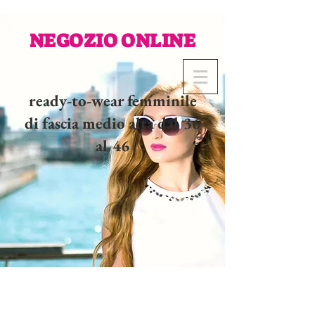
NEGOZIO ONLINE
ready-to-wear femminile
di fascia medio alta dal 36
al 46
02 32 37 53 23 - 48
rue
Joséphine, 27000 Evreux