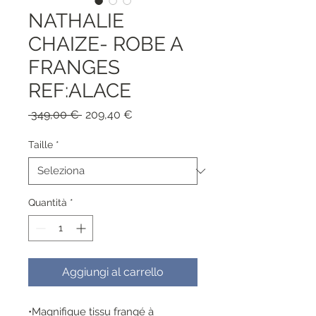
NATHALIE
CHAIZE- ROBE A
FRANGES
REF:ALACE
Prezzo
Prezzo
 349,00 € 
209,40 €
regolare
scontato
Taille
*
Quantità
*
Aggiungi al carrello
•Magnifique tissu frangé à