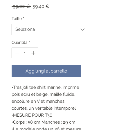
Prezzo
Prezzo
 99,00 € 
59,40 €
regolare
scontato
Taille
*
Quantità
*
Aggiungi al carrello
•Très joli tee shirt marine, imprimé
pois ecru et beige, maille fluide,
encolure en V et manches
courtes, un véritable intemporel
•MESURE POUR T36
•Corps : 58 cm Manches : 29 cm
•Le modèle porte un 36 et mesure