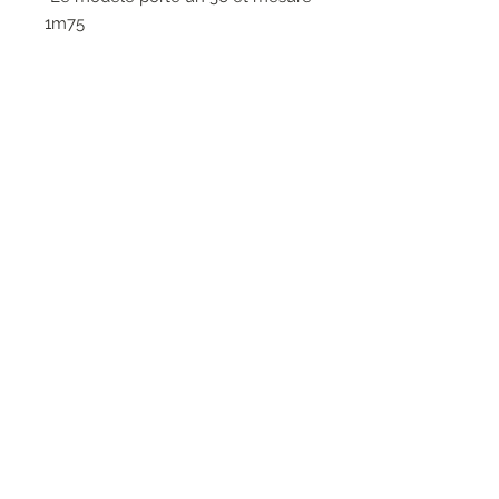
1m75
•LAVAGE ET REPASSAGE SUR
ENVERS DELICAT
•MACHINE WASH 30 °
•95% Polyester 5% Elasthane
RESEAUX SOCIAUX
S'inscrire à la newsletter
Rejoindre