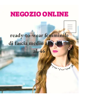
NEGOZIO ONLINE
ready-to-wear femminile
di fascia medio alta dal 36
al 46
02 32 37 53 23 - 48
rue
Joséphine, 27000 Evreux