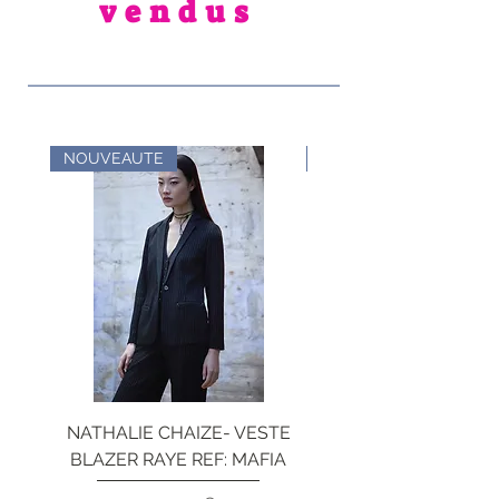
vendus
NOUVEAUTE
NOUVEAUTE
NATHALIE CHAIZE- VESTE
NATHALIE CHAIZ
BLAZER RAYE REF: MAFIA
PANTALON BEIGE ET