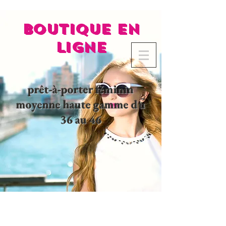
BOUTIQUE EN
LIGNE
prêt-à-porter féminin
moyenne haute gamme du
36 au 46
02 32 37 53 23 - 48
rue
Joséphine, 27000 Evreux