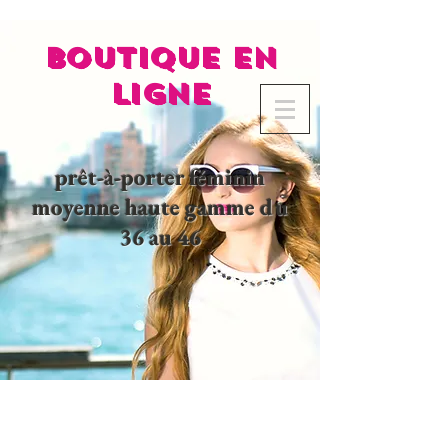
BOUTIQUE EN
LIGNE
prêt-à-porter féminin
moyenne haute gamme du
36 au 46
02 32 37 53 23 - 48
rue
Joséphine, 27000 Evreux