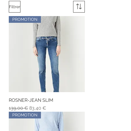
Filtrer
PROMOTION
ROSNER-JEAN SLIM
Prix original
Prix promotionnel
139,00 €
83,40 €
PROMOTION