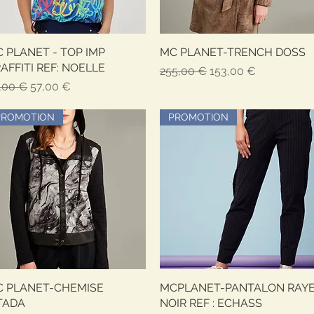
 PLANET - TOP IMP
Aperçu rapide
MC PLANET-TRENCH DOSS
Aperçu rapide
AFFITI REF: NOELLE
Prix original
Prix promotionnel
255,00 €
153,00 €
x original
Prix promotionnel
,00 €
57,00 €
PROMOTION
PROMOTION
 PLANET-CHEMISE
Aperçu rapide
MCPLANET-PANTALON RAY
Aperçu rapide
TADA
NOIR REF : ECHASS