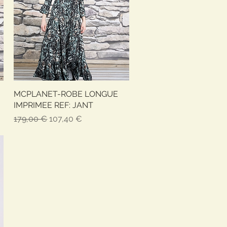
MCPLANET-ROBE LONGUE
Aperçu rapide
IMPRIMEE REF: JANT
Prix original
Prix promotionnel
179,00 €
107,40 €