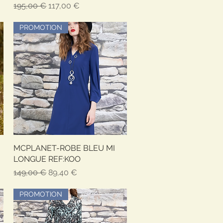
Prix original
Prix promotionnel
195,00 €
117,00 €
PROMOTION
MCPLANET-ROBE BLEU MI
Aperçu rapide
LONGUE REF:KOO
Prix original
Prix promotionnel
149,00 €
89,40 €
PROMOTION