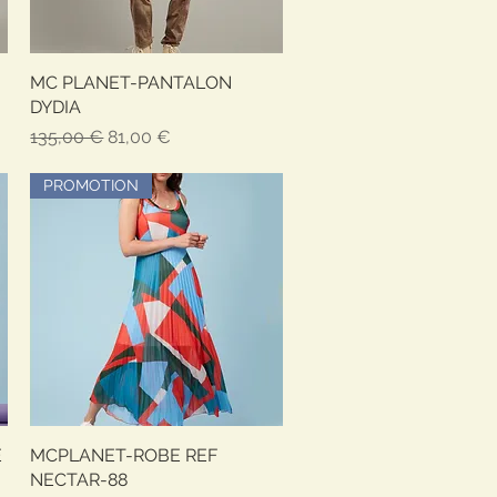
MC PLANET-PANTALON
Aperçu rapide
DYDIA
Prix original
Prix promotionnel
135,00 €
81,00 €
PROMOTION
E
MCPLANET-ROBE REF
Aperçu rapide
NECTAR-88