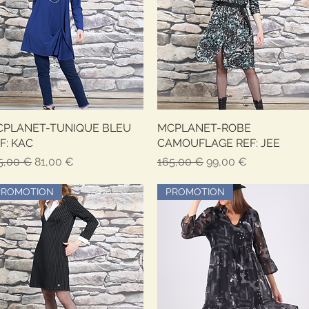
CPLANET-TUNIQUE BLEU
Aperçu rapide
MCPLANET-ROBE
Aperçu rapide
F: KAC
CAMOUFLAGE REF: JEE
x original
Prix promotionnel
Prix original
Prix promotionnel
5,00 €
81,00 €
165,00 €
99,00 €
PROMOTION
PROMOTION