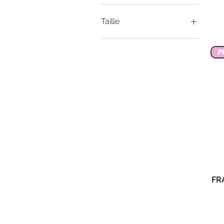
Haut
Taille
34
P
36
38
40
42
44
46
48
FR 36
FR 38
FR 40
FR 42
FR
FR 44
FR 46
FR48