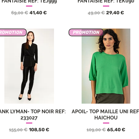
FANTAISIE REF: TEJ999
FANTAISIE REF: TEK090
Prix original
Prix promotionnel
Prix original
Prix promotio
69,00 €
41,40 €
49,00 €
29,40 €
ROMOTION
PROMOTION
ANK LYMAN- TOP NOIR REF:
APOIL- TOP MAILLE UNI REF
Aperçu rapide
Aperçu rapide
233027
HAICHOU
Prix original
Prix promotionnel
Prix original
Prix promotio
155,00 €
108,50 €
109,00 €
65,40 €