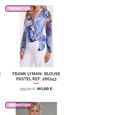
PROMOTION
N
FRANK LYMAN- BLOUSE
Aperçu rapide
PASTEL REF: 266243
nnel
Prix original
Prix promotionnel
235,00 €
141,00 €
PROMOTION