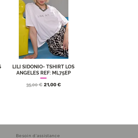
S
LILI SIDONIO- TSHIRT LOS
Aperçu rapide
ANGELES REF: ML75EP
nnel
Prix original
Prix promotionnel
35,00 €
21,00 €
Besoin d'assistance