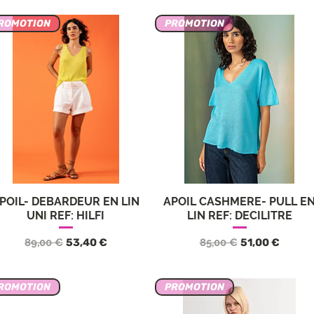
ROMOTION
PROMOTION
POIL- DEBARDEUR EN LIN
APOIL CASHMERE- PULL E
Aperçu rapide
Aperçu rapide
UNI REF: HILFI
LIN REF: DECILITRE
Prix original
Prix promotionnel
Prix original
Prix promotio
89,00 €
53,40 €
85,00 €
51,00 €
ROMOTION
PROMOTION