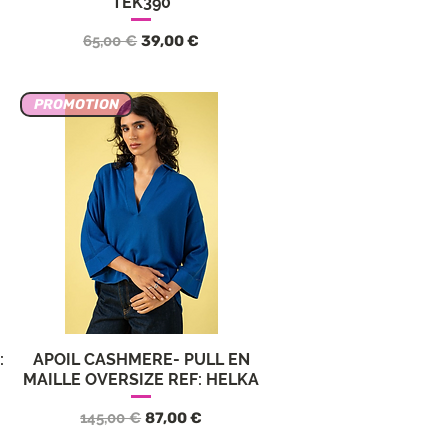
TEK390
nnel
Prix original
Prix promotionnel
65,00 €
39,00 €
PROMOTION
:
APOIL CASHMERE- PULL EN
Aperçu rapide
MAILLE OVERSIZE REF: HELKA
nnel
Prix original
Prix promotionnel
145,00 €
87,00 €