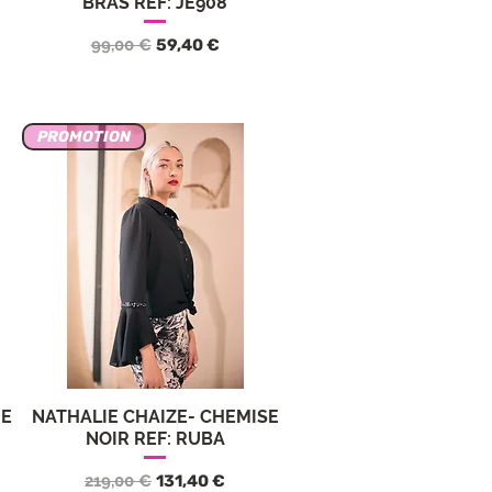
BRAS REF: JE908
nnel
Prix original
Prix promotionnel
99,00 €
59,40 €
PROMOTION
IE
NATHALIE CHAIZE- CHEMISE
Aperçu rapide
NOIR REF: RUBA
nnel
Prix original
Prix promotionnel
219,00 €
131,40 €