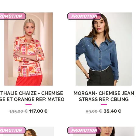
ROMOTION
PROMOTION
THALIE CHAIZE - CHEMISE
MORGAN- CHEMISE JEAN
Aperçu rapide
Aperçu rapide
SE ET ORANGE REF: MATEO
STRASS REF: CBLING
Prix original
Prix promotionnel
Prix original
Prix promotio
195,00 €
117,00 €
59,00 €
35,40 €
ROMOTION
PROMOTION