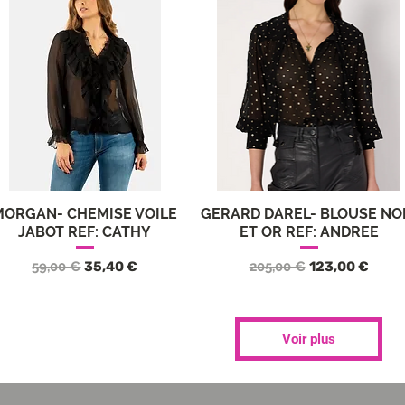
MORGAN- CHEMISE VOILE
GERARD DAREL- BLOUSE NO
Aperçu rapide
Aperçu rapide
JABOT REF: CATHY
ET OR REF: ANDREE
Prix original
Prix promotionnel
Prix original
Prix promotio
59,00 €
35,40 €
205,00 €
123,00 €
Voir plus