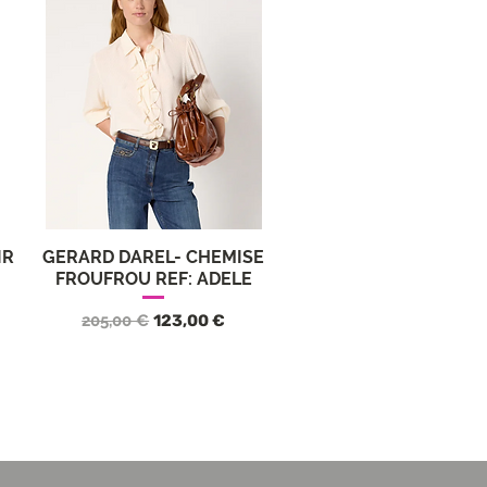
IR
GERARD DAREL- CHEMISE
Aperçu rapide
FROUFROU REF: ADELE
nnel
Prix original
Prix promotionnel
205,00 €
123,00 €