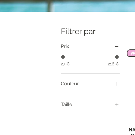
Filtrer par
Prix
N
27 €
216 €
Couleur
Taille
34
36
NA
38