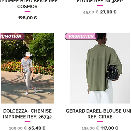
MPRIMEE BLEU BEIGE REF:
FLUIDE REF: NL38EP
COSMOS
Prix original
Prix promotio
45,00 €
27,00 €
Prix
195,00 €
ROMOTION
PROMOTION
DOLCEZZA- CHEMISE
GERARD DAREL-BLOUSE UN
Aperçu rapide
Aperçu rapide
IMPRIMEE REF: 26732
REF: CIRAE
Prix original
Prix promotionnel
Prix original
Prix promotio
109,00 €
65,40 €
195,00 €
117,00 €