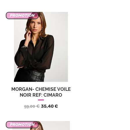
PROMOTION
MORGAN- CHEMISE VOILE
Aperçu rapide
NOIR REF: CIMARO
nnel
Prix original
Prix promotionnel
59,00 €
35,40 €
PROMOTION