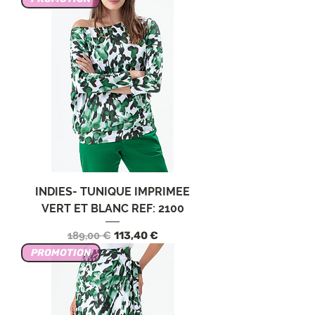
INDIES- TUNIQUE IMPRIMEE
VERT ET BLANC REF: 2100
Prix original
Prix promotionnel
189,00 €
113,40 €
PROMOTION