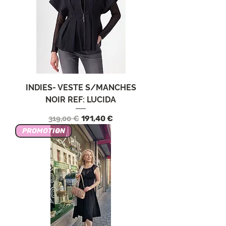
INDIES- VESTE S/MANCHES
NOIR REF: LUCIDA
Prix original
Prix promotionnel
319,00 €
191,40 €
PROMOTION