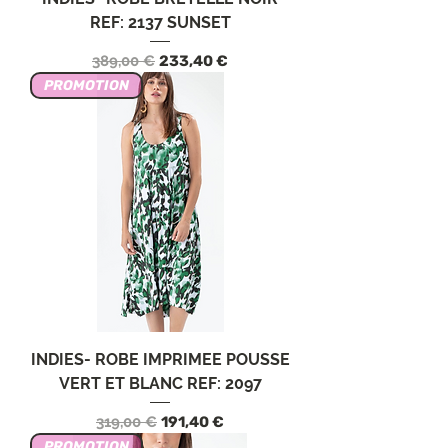
REF: 2137 SUNSET
Prix original
Prix promotionnel
389,00 €
233,40 €
PROMOTION
INDIES- ROBE IMPRIMEE POUSSE
VERT ET BLANC REF: 2097
Prix original
Prix promotionnel
319,00 €
191,40 €
PROMOTION