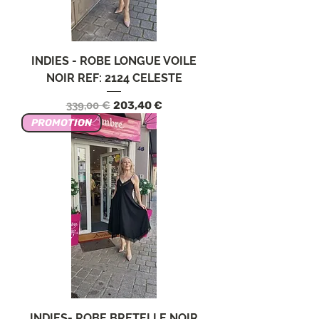
INDIES - ROBE LONGUE VOILE
NOIR REF: 2124 CELESTE
Prix original
Prix promotionnel
339,00 €
203,40 €
PROMOTION
INDIES- ROBE BRETELLE NOIR