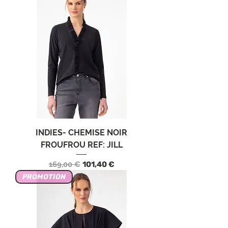
INDIES- CHEMISE NOIR
FROUFROU REF: JILL
Prix original
Prix promotionnel
169,00 €
101,40 €
PROMOTION