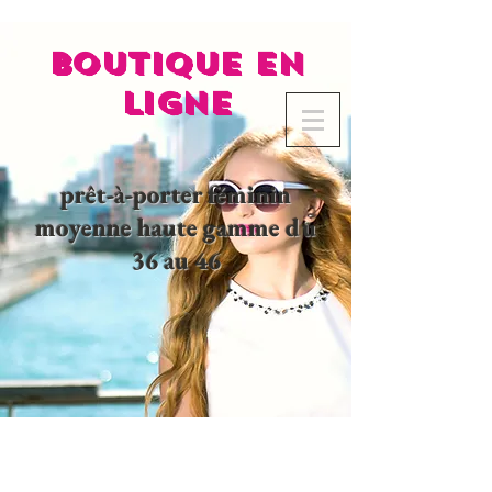
BOUTIQUE EN
LIGNE
prêt-à-porter féminin
moyenne haute gamme du
36 au 46
02 32 37 53 23 - 48
rue
Joséphine, 27000 Evreux