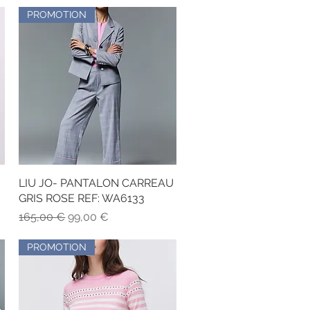
PROMOTION
LIU JO- PANTALON CARREAU
Aperçu rapide
GRIS ROSE REF: WA6133
Prix original
Prix promotionnel
165,00 €
99,00 €
PROMOTION