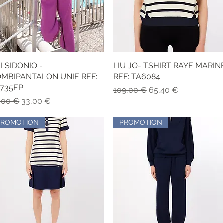
LI SIDONIO -
Aperçu rapide
LIU JO- TSHIRT RAYE MARIN
Aperçu rapide
MBIPANTALON UNIE REF:
REF: TA6084
735EP
Prix original
Prix promotionnel
109,00 €
65,40 €
x original
Prix promotionnel
,00 €
33,00 €
PROMOTION
PROMOTION