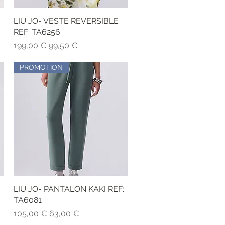
LIU JO- VESTE REVERSIBLE
Aperçu rapide
REF: TA6256
Prix original
Prix promotionnel
199,00 €
99,50 €
PROMOTION
LIU JO- PANTALON KAKI REF:
Aperçu rapide
TA6081
Prix original
Prix promotionnel
105,00 €
63,00 €