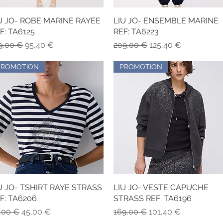
U JO- ROBE MARINE RAYEE
Aperçu rapide
LIU JO- ENSEMBLE MARINE
Aperçu rapide
F: TA6125
REF: TA6223
x original
Prix promotionnel
Prix original
Prix promotionnel
9,00 €
95,40 €
209,00 €
125,40 €
PROMOTION
PROMOTION
U JO- TSHIRT RAYE STRASS
Aperçu rapide
LIU JO- VESTE CAPUCHE
Aperçu rapide
F: TA6206
STRASS REF: TA6196
x original
Prix promotionnel
Prix original
Prix promotionnel
,00 €
45,00 €
169,00 €
101,40 €