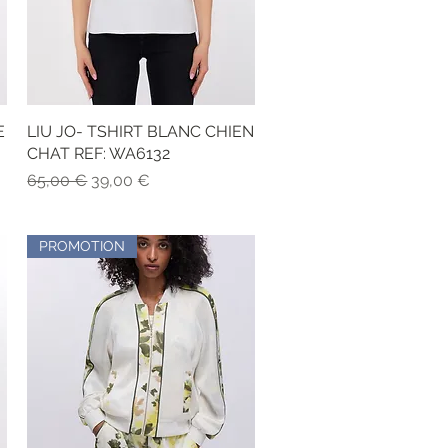
E
LIU JO- TSHIRT BLANC CHIEN
Aperçu rapide
CHAT REF: WA6132
Prix original
Prix promotionnel
65,00 €
39,00 €
PROMOTION