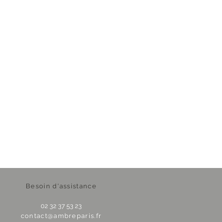
Besoin d'assistance
02 32 37 53 23
contact@ambreparis.fr