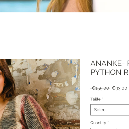
ANANKE- 
PYTHON R
Regular
 €155.00 
€93.00
Price
Taille
*
Select
Quantity
*