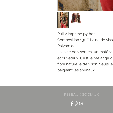
Pull V imprimé python
Composition : 30% Laine de vis
Polyamide
La laine de vison est un matéri
et duveteux. C’est le mélange ob
fibre naturelle de vison. Seuls l
peignant les animaux
RESEAUX SOCIAUX