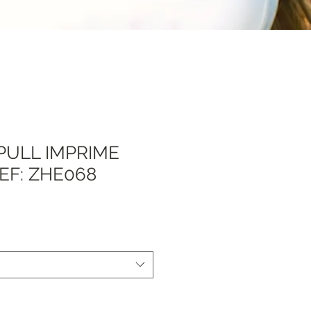
PULL IMPRIME
EF: ZHE068
Sale
Price