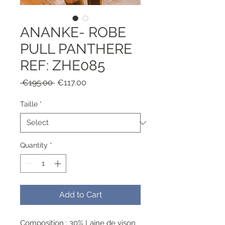
ANANKE- ROBE
PULL PANTHERE
REF: ZHE085
Regular
Sale
 €195.00 
€117.00
Price
Price
Taille
*
Quantity
*
Add to Cart
Composition : 30% Laine de vison