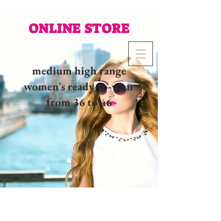
ONLINE STORE
medium high range
women's ready-to-wear
from 36 to 46
02 32 37 53 23 - 48
rue
Joséphine, 27000 Evreux