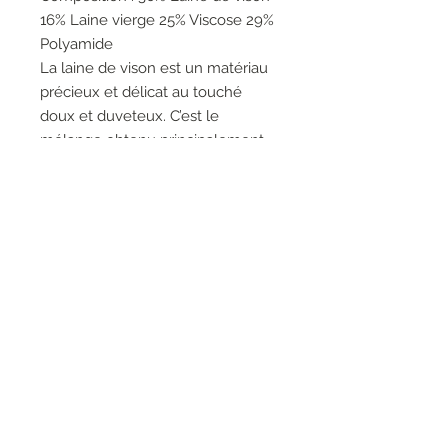
16% Laine vierge 25% Viscose 29%
Polyamide
La laine de vison est un matériau
précieux et délicat au touché
doux et duveteux. C’est le
mélange obtenu principalement
par la laine et la fibre naturelle
de vison. Seuls les fils les plus
doux sont collectés en peignant
les animaux
RESEAUX SOCIAUX