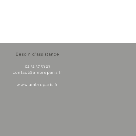
Besoin d'assistance
02 32 37 53 23
contact@ambreparis.fr
www.ambreparis.fr