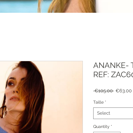
ANANKE- T
REF: ZAC6
Regular
 €105.00 
€63.00
Price
Taille
*
Select
Quantity
*