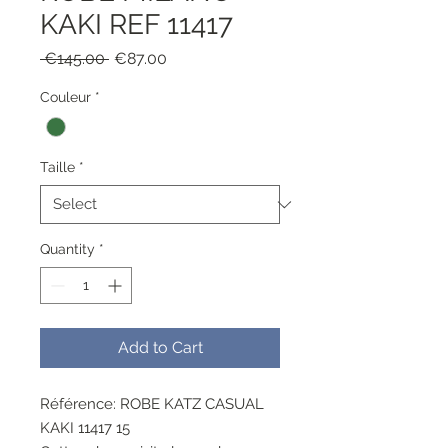
KAKI REF 11417
Regular
Sale
 €145.00 
€87.00
Price
Price
Couleur
*
Taille
*
Quantity
*
Add to Cart
Référence: ROBE KATZ CASUAL
KAKI 11417 15