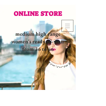
ONLINE STORE
medium high range
women's ready-to-wear
from 36 to 46
02 32 37 53 23 - 48
rue
Joséphine, 27000 Evreux