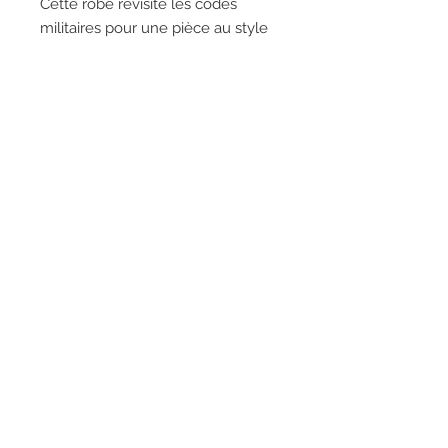
Cette robe revisite les codes
militaires pour une pièce au style
inimitable. Nous vous conseillons
des bottes montantes pour un
look habillé, et des baskets pour
une ambiance sport-chic.
RESEAUX SOCIAUX
S'inscrire à la newsletter