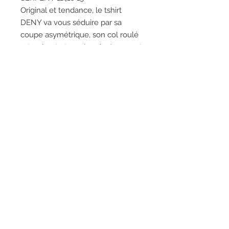
Original et tendance, le tshirt
DENY va vous séduire par sa
coupe asymétrique, son col roulé
retombant et son imprimé serpent
de caractère. Nous vous
conseillons de le porter avec le
pantalon enduit bordeaux
FERGUS.
RESEAUX SOCIAUX
S'inscrire à la newsletter