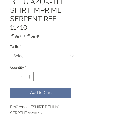
BLEU AZUR-TEE
SHIRT IMPRIME
SERPENT REF
11410
Regular
Sale
 €99.00 
€59.40
Price
Price
Taille
*
Quantity
*
Add to Cart
Référence: TSHIRT DENNY
SERPENT 11410 15