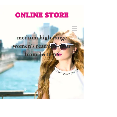
ONLINE STORE
medium high range
women's ready-to-wear
from 36 to 46
02 32 37 53 23 - 48
rue
Joséphine, 27000 Evreux