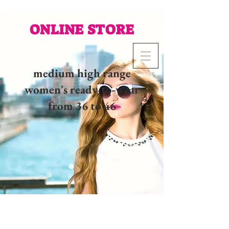
ONLINE STORE
medium high range
women's ready-to-wear
from 36 to 46
02 32 37 53 23 - 48
rue
Joséphine, 27000 Evreux