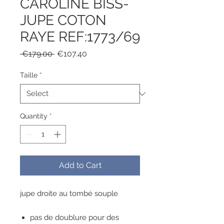
CAROLINE BISS-
JUPE COTON
RAYE REF:1773/69
Regular
Sale
 €179.00 
€107.40
Price
Price
Taille
*
Quantity
*
Add to Cart
jupe droite au tombé souple
pas de doublure pour des