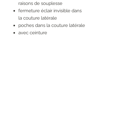
raisons de souplesse
fermeture éclair invisible dans
la couture latérale
poches dans la couture latérale
avec ceinture
fente haute au milieu, sur le
devant
84% COTON
10% POLYESTER
6% LIN
RESEAUX SOCIAUX