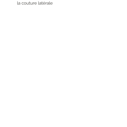
la couture latérale
poches dans la couture latérale
sensation au toucher : soie
brillante
100% VISCOSE
RESEAUX SOCIAUX
S'inscrire à la newsletter
Rejoindre