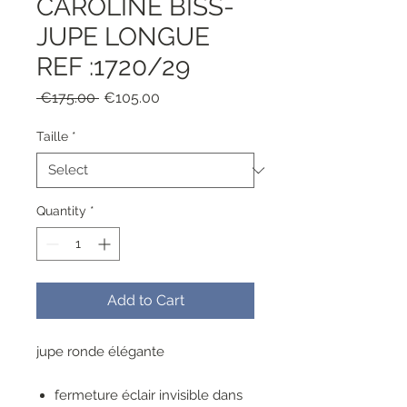
CAROLINE BISS-
JUPE LONGUE
REF :1720/29
Regular
Sale
 €175.00 
€105.00
Price
Price
Taille
*
Quantity
*
Add to Cart
jupe ronde élégante
fermeture éclair invisible dans