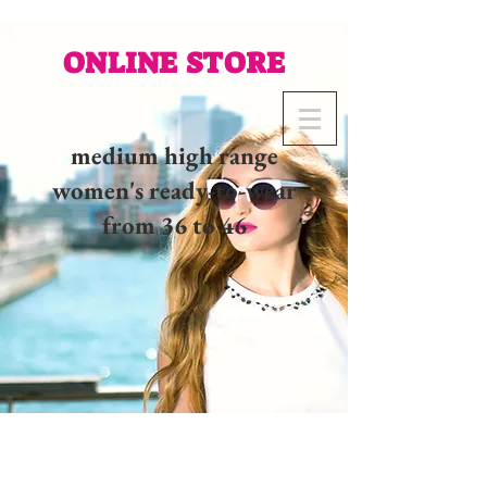
ONLINE STORE
medium high range
women's ready-to-wear
from 36 to 46
02 32 37 53 23 - 48
rue
Joséphine, 27000 Evreux