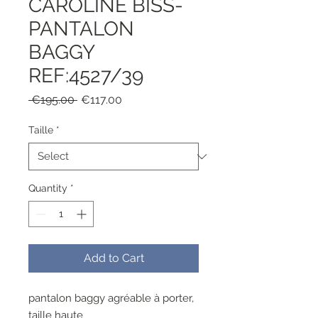
CAROLINE BISS-
PANTALON
BAGGY
REF:4527/39
Regular
Sale
 €195.00 
€117.00
Price
Price
Taille
*
Quantity
*
Add to Cart
pantalon baggy agréable à porter,
taille haute