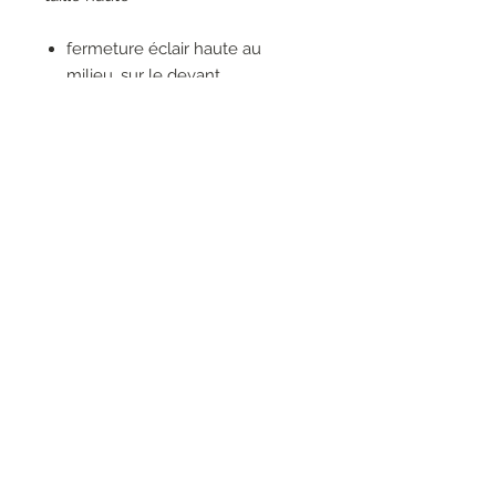
fermeture éclair haute au
milieu, sur le devant
poches sur le devant
pli plat sur le devant
avec ceinture
petit ourlet enroulable
RESEAUX SOCIAUX
S'inscrire à la newsletter