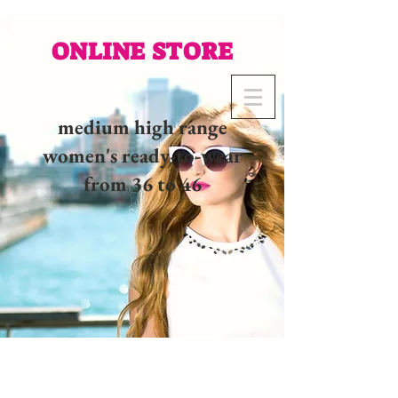
ONLINE STORE
medium high range
women's ready-to-wear
from 36 to 46
02 32 37 53 23 - 48
rue
Joséphine, 27000 Evreux